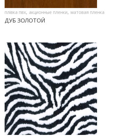
,
,
плівка пвх
акционные пленки
матовая пленка
ДУБ ЗОЛОТОЙ