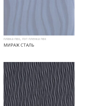
,
плівка пвх
пэт пленка пвх
МИРАЖ СТАЛЬ