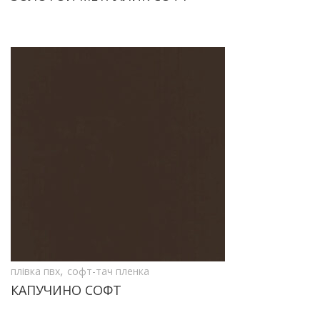
,
плівка пвх
софт-тач пленка
КАПУЧИНО СОФТ