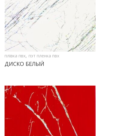
,
плівка пвх
пэт пленка пвх
ДИСКО БЕЛЫЙ