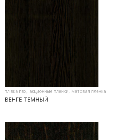
,
,
плівка пвх
акционные пленки
матовая пленка
ВЕНГЕ ТЕМНЫЙ