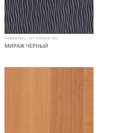
,
плівка пвх
пэт пленка пвх
МИРАЖ ЧЕРНЫЙ