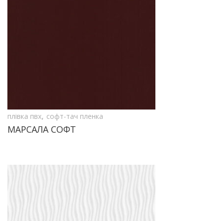
,
плівка пвх
софт-тач пленка
МАРСАЛА СОФТ