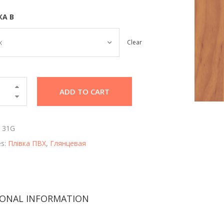
А В
х
Clear
ADD TO CART
 31G
es:
Плівка ПВХ
,
Глянцевая
IONAL INFORMATION