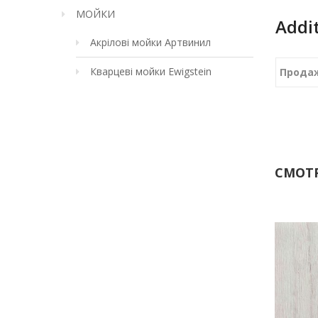
МОЙКИ
Addi
Акрілові мойки Артвинил
Кварцеві мойки Ewigstein
Прода
СМОТР