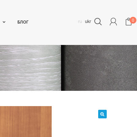
0
ru
ukr
БЛОГ