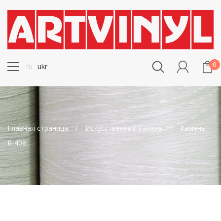
0
ru
ukr
Главная страница
Искусственный камень
Камень
R-408