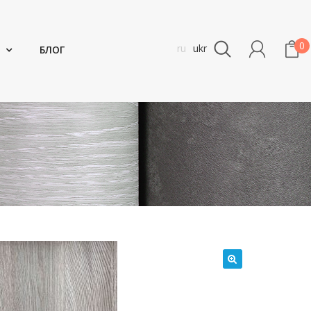
0
ru
ukr
БЛОГ