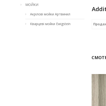
МОЙКИ
Addi
Акрілові мойки Артвинил
Кварцеві мойки Ewigstein
Прода
СМОТР