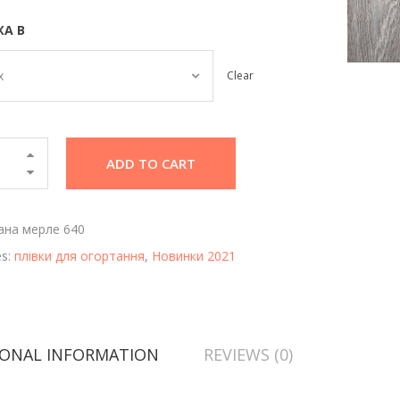
А В
х
Clear
ADD TO CART
ана мерле 640
es:
плівки для огортання
,
Новинки 2021
IONAL INFORMATION
REVIEWS (0)