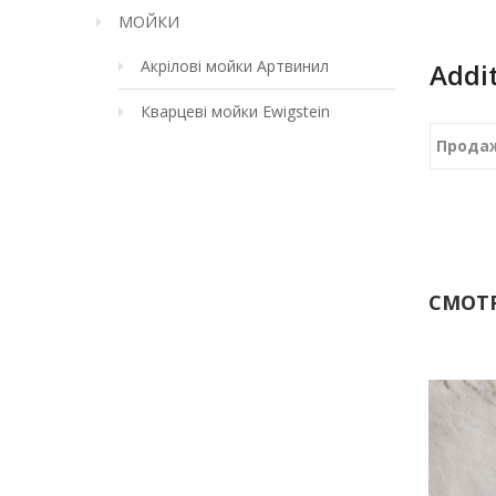
МОЙКИ
Акрілові мойки Артвинил
Addi
Кварцеві мойки Ewigstein
Прода
СМОТР