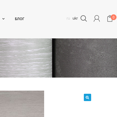
0
ru
ukr
БЛОГ