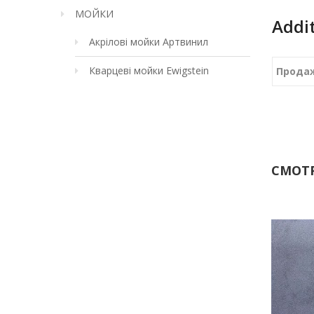
МОЙКИ
Addi
Акрілові мойки Артвинил
Кварцеві мойки Ewigstein
Прода
СМОТР