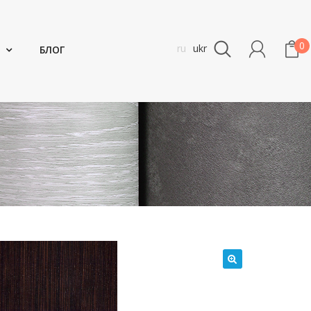
0
ru
ukr
БЛОГ